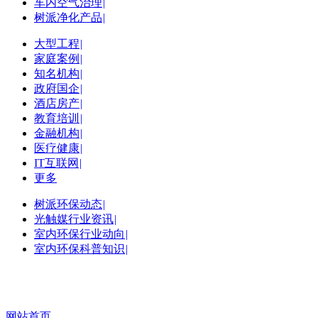
车内空气治理
|
树派净化产品
|
大型工程
|
家庭案例
|
知名机构
|
政府国企
|
酒店房产
|
教育培训
|
金融机构
|
医疗健康
|
IT互联网
|
更多
树派环保动态
|
光触媒行业资讯
|
室内环保行业动向
|
室内环保科普知识
|
网站首页