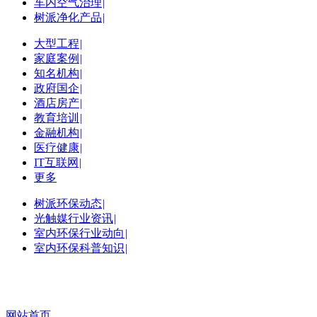
车内空气治理
|
树派净化产品
|
大型工程
|
家庭案例
|
知名机构
|
政府国企
|
酒店房产
|
教育培训
|
金融机构
|
医疗健康
|
IT互联网
|
更多
树派环保动态
|
光触媒行业资讯
|
室内环保行业动向
|
室内环保科普知识
|
网站首页