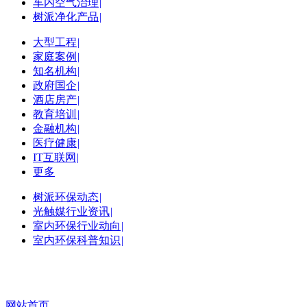
车内空气治理
|
树派净化产品
|
大型工程
|
家庭案例
|
知名机构
|
政府国企
|
酒店房产
|
教育培训
|
金融机构
|
医疗健康
|
IT互联网
|
更多
树派环保动态
|
光触媒行业资讯
|
室内环保行业动向
|
室内环保科普知识
|
网站首页