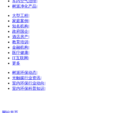
车内空气治理
|
树派净化产品
|
大型工程
|
家庭案例
|
知名机构
|
政府国企
|
酒店房产
|
教育培训
|
金融机构
|
医疗健康
|
IT互联网
|
更多
树派环保动态
|
光触媒行业资讯
|
室内环保行业动向
|
室内环保科普知识
|
网站首页