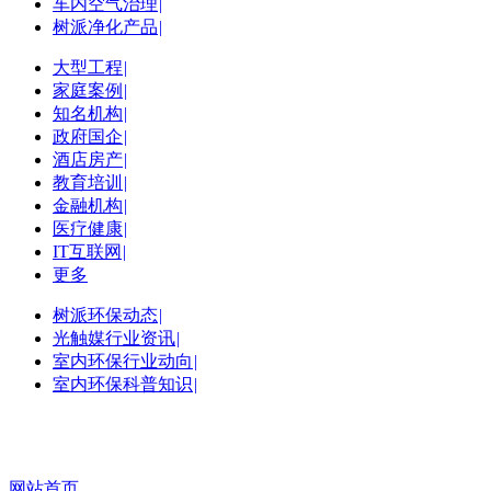
车内空气治理
|
树派净化产品
|
大型工程
|
家庭案例
|
知名机构
|
政府国企
|
酒店房产
|
教育培训
|
金融机构
|
医疗健康
|
IT互联网
|
更多
树派环保动态
|
光触媒行业资讯
|
室内环保行业动向
|
室内环保科普知识
|
网站首页